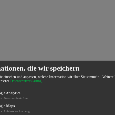
ationen, die wir speichern
ie einsehen und anpassen, welche Information wir über Sie sammeln.
Weitere 
unserer
Datenschutzerklärung
.
gle Analytics
ck
:
Besucher-Statistiken
gle Maps
ck
:
Anfahrtsbeschreibung