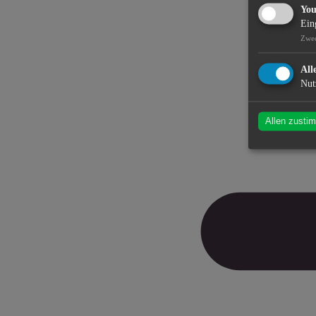
Yo
Ein
Zwe
All
Nut
Allen zusti