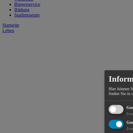
Bürgerservice
Bildung
Stadtmuseum
Startseite
Leben
Inform
Hier können S
finden Sie in 
Goo
Zwe
Goo
Zwe