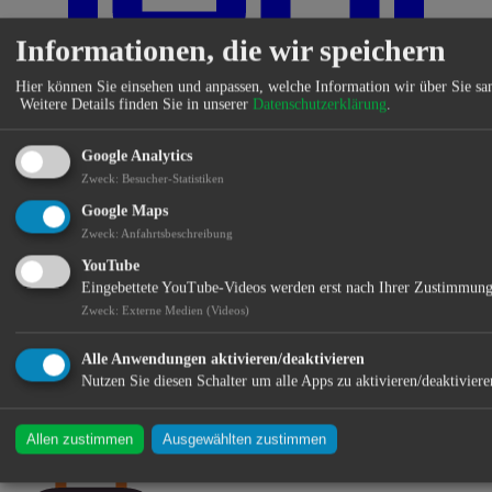
Informationen, die wir speichern
Hier können Sie einsehen und anpassen, welche Information wir über Sie s
Weitere Details finden Sie in unserer
Datenschutzerklärung
.
Google Analytics
Shop
Leichte Sprache
Barrierefrei
Öffnungszeiten / Termine
Zweck
:
Besucher-Statistiken
Google Maps
Zweck
:
Anfahrtsbeschreibung
YouTube
Eingebettete YouTube-Videos werden erst nach Ihrer Zustimmung
Zweck
:
Externe Medien (Videos)
Suche
Abensberg.de
→
Aktuelles
→
Heimatspiegel Bayern 2025
Alle Anwendungen aktivieren/deaktivieren
Nutzen Sie diesen Schalter um alle Apps zu aktivieren/deaktiviere
Heimatspiegel Bayern 2025
Allen zustimmen
Ausgewählten zustimmen
Veröffentlicht von Julia Bail