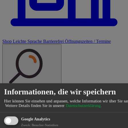
Shop
Leichte Sprache
Barrierefrei
Öffnungszeiten / Termine
Suche
Informationen, die wir speichern
Abensberg.de
→
Aktuelles
→
Abensberg rückt näher zusammen
Hier können Sie einsehen und anpassen, welche Information wir über Sie s
Abensberg rückt näher zusammen
Weitere Details finden Sie in unserer
Datenschutzerklärung
.
Veröffentlicht von Julia Bail
Google Analytics
Zweck
:
Besucher-Statistiken